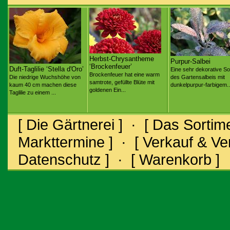
Herbst-Chrysantheme
Purpur-Salbei
‘Brockenfeuer’
Duft-Taglilie ‘Stella d'Oro’
Eine sehr dekorative So
Brockenfeuer hat eine warm
Die niedrige Wuchshöhe von
des Gartensalbeis mit
samtrote, gefüllte Blüte mit
kaum 40 cm machen diese
dunkelpurpur-farbigem..
goldenen Ein...
Taglilie zu einem ...
[ Die Gärtnerei ]
·
[ Das Sortime
Markttermine ]
·
[ Verkauf & V
Datenschutz ]
·
[ Warenkorb ]