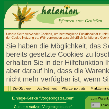
Unsere Seite verwendet Cookies, um bestmögliche Funktionalität zu biet
der Cookie-Nutzung zu. (Wir verwenden ausschließlich funktionale Cooki
Sie haben die Möglichkeit, das S
bereits gesetzte Cookies zu lös
erhalten Sie in der Hilfefunktion
aber darauf hin, dass die Warenk
nicht mehr verfügbar ist, wenn S
Die Gärtnerei
Das Sortiment
Pflanzenportraits
Markttermin
Einlege-Gurke ‘Vorgebirgstrauben’
zum Warenko
Pflan
Cucumis sativus ‘Vorgebirgstrauben’