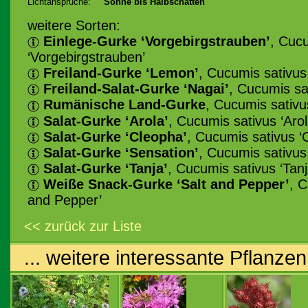
Lichtansprüche:
Sonne bis Halbschatten
weitere Sorten:
Einlege-Gurke ‘Vorgebirgstrauben’
, Cuc
‘Vorgebirgstrauben’
Freiland-Gurke ‘Lemon’
, Cucumis sativus
Freiland-Salat-Gurke ‘Nagai’
, Cucumis sa
Rumänische Land-Gurke
, Cucumis sativu
Salat-Gurke ‘Arola’
, Cucumis sativus ‘Arol
Salat-Gurke ‘Cleopha’
, Cucumis sativus ‘
Salat-Gurke ‘Sensation’
, Cucumis sativus
Salat-Gurke ‘Tanja’
, Cucumis sativus ‘Tanj
Weiße Snack-Gurke ‘Salt and Pepper’
, C
and Pepper’
<< zurück zur Liste
... weitere interessante Pflanzen