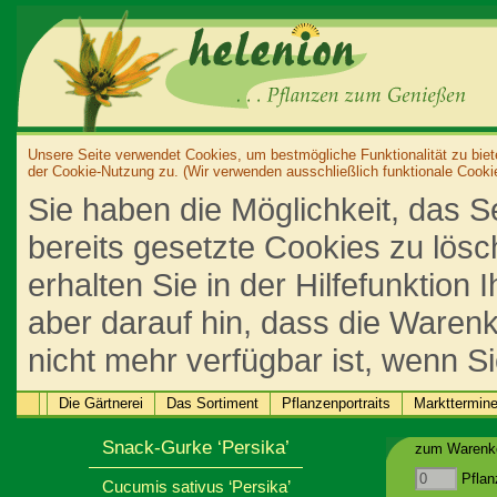
Unsere Seite verwendet Cookies, um bestmögliche Funktionalität zu biet
der Cookie-Nutzung zu. (Wir verwenden ausschließlich funktionale Cooki
Sie haben die Möglichkeit, das S
bereits gesetzte Cookies zu lös
erhalten Sie in der Hilfefunktion
aber darauf hin, dass die Warenk
nicht mehr verfügbar ist, wenn S
Die Gärtnerei
Das Sortiment
Pflanzenportraits
Markttermin
Snack-Gurke ‘Persika’
zum Warenko
Pflan
Cucumis sativus ‘Persika’