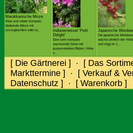
Marokkanische Minze
Klein und relativ kompakt
bleibende Minze mit
unvergleichlich mild-sü...
Indianernessel ‘Petit
Japanische Weinbee
Delight’
Die japanische Weinbee
Eine sehr kompakt
wächst ähnlich der Him
wachsende Sorte mit
und trägt im J...
purpurvioletten Blüten. Höhe
n...
[ Die Gärtnerei ]
·
[ Das Sortime
Markttermine ]
·
[ Verkauf & V
Datenschutz ]
·
[ Warenkorb ]