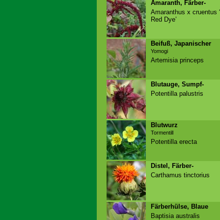
Amaranth, Färber-
Amaranthus x cruentus 
Red Dye’
Beifuß, Japanischer
Yomogi
Artemisia princeps
Blutauge, Sumpf-
Potentilla palustris
Blutwurz
Tormentill
Potentilla erecta
Distel, Färber-
Carthamus tinctorius
Färberhülse, Blaue
Baptisia australis