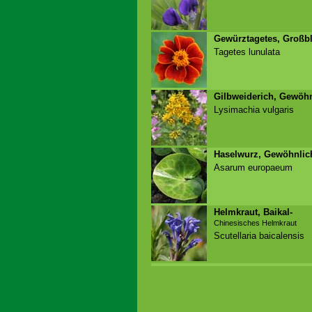
Gewürztagetes, Großbl
Tagetes lunulata
Gilbweiderich, Gewöhn
Lysimachia vulgaris
Haselwurz, Gewöhnlic
Asarum europaeum
Helmkraut, Baikal-
Chinesisches Helmkraut
Scutellaria baicalensis