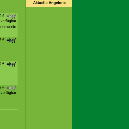
Aktuelle Angebote
70 €
t verfügbar
enrabatte
95 €
00 €
25 €
t verfügbar