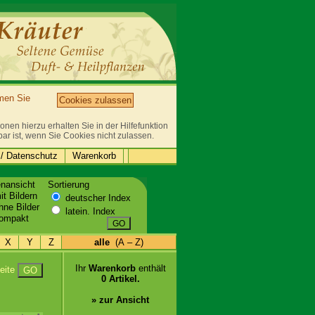
mmen Sie
Cookies zulassen
nen hierzu erhalten Sie in der Hilfefunktion
bar ist, wenn Sie Cookies nicht zulassen.
/ Datenschutz
Warenkorb
enansicht
Sortierung
t Bildern
deutscher Index
ne Bilder
latein. Index
ompakt
GO
X
Y
Z
alle
(A – Z)
Ihr
Warenkorb
enthält
eite
GO
0 Artikel.
» zur Ansicht