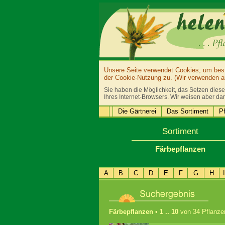
Unsere Seite verwendet Cookies, um bestm
der Cookie-Nutzung zu. (Wir verwenden au
Sie haben die Möglichkeit, das Setzen diese
Ihres Internet-Browsers. Wir weisen aber dar
Die Gärtnerei
Das Sortiment
Pf
Sortiment
Färbepflanzen
A
B
C
D
E
F
G
H
I
Färbepflanzen
•
1 .. 10
von 34 Pflanze