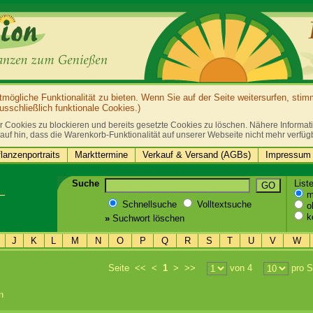
ögliche Funktionalität zu bieten. Wenn Sie auf der Seite weitersurfen, sti
sschließlich funktionale Cookies.)
r Cookies zu blockieren und bereits gesetzte Cookies zu löschen. Nähere Informatio
auf hin, dass die Warenkorb-Funktionalität auf unserer Webseite nicht mehr verfüg
lanzenportraits
Markttermine
Verkauf & Versand (AGBs)
Impressum 
Suche
List
GO
mi
Schnellsuche
Volltextsuche
oh
k
»
Suchwort löschen
J
K
L
M
N
O
P
Q
R
S
T
U
V
W
Seite
<<
<
1
>
>>
von 4
pro S
n