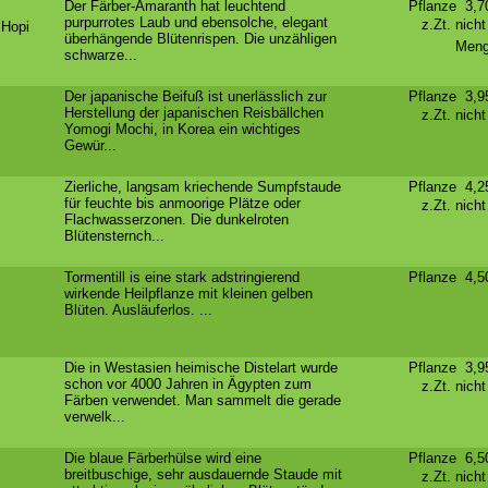
Der Färber-Amaranth hat leuchtend
Pflanze 3,
purpurrotes Laub und ebensolche, elegant
z.Zt. nich
‘Hopi
überhängende Blütenrispen. Die unzähligen
Meng
schwarze...
Der japanische Beifuß ist unerlässlich zur
Pflanze 3,
Herstellung der japanischen Reisbällchen
z.Zt. nich
Yomogi Mochi, in Korea ein wichtiges
Gewür...
Zierliche, langsam kriechende Sumpfstaude
Pflanze 4,
für feuchte bis anmoorige Plätze oder
z.Zt. nich
Flachwasserzonen. Die dunkelroten
Blütensternch...
Tormentill is eine stark adstringierend
Pflanze 4,
wirkende Heilpflanze mit kleinen gelben
Blüten. Ausläuferlos. ...
Die in Westasien heimische Distelart wurde
Pflanze 3,
schon vor 4000 Jahren in Ägypten zum
z.Zt. nich
Färben verwendet. Man sammelt die gerade
verwelk...
Die blaue Färberhülse wird eine
Pflanze 6,
breitbuschige, sehr ausdauernde Staude mit
z.Zt. nich