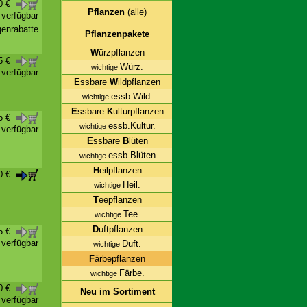
70 €
Pflanzen
(alle)
t verfügbar
enrabatte
Pflanzenpakete
W
ürzpflanzen
95 €
Würz.
wichtige
t verfügbar
E
ssbare
W
ildpflanzen
essb.Wild.
wichtige
E
ssbare
K
ulturpflanzen
25 €
essb.Kultur.
wichtige
t verfügbar
E
ssbare
B
lüten
essb.Blüten
wichtige
H
eilpflanzen
50 €
Heil.
wichtige
T
eepflanzen
Tee.
wichtige
D
uftpflanzen
95 €
t verfügbar
Duft.
wichtige
F
ärbepflanzen
Färbe.
wichtige
50 €
Neu im Sortiment
t verfügbar