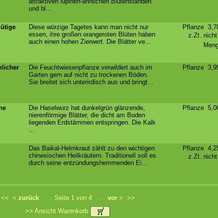
attraktiven lupinen-ähnlichen Blütenständen
und bl...
ütige
Diese würzige Tagetes kann man nicht nur
Pflanze 3,
essen, ihre großen orangeroten Blüten haben
z.Zt. nich
auch einen hohen Zierwert. Die Blätter ve...
Meng
licher
Die Feuchtwiesenpflanze verwildert auch im
Pflanze 3,
Garten gern auf nicht zu trockenen Böden.
Sie breitet sich unterirdisch aus und bringt...
he
Die Haselwurz hat dunkelgrün glänzende,
Pflanze 5,
nierenförmige Blätter, die dicht am Boden
liegenden Erdstämmen entspringen. Die Kalk
...
Das Baikal-Helmkraut zählt zu den wichtigen
Pflanze 4,
chinesischen Heilkräutern. Traditionell soll es
z.Zt. nich
durch seine entzündungshemmenden Ei...
<<
<
zurück
. . Seite 1 von 4 . .
vor
>
>>
>> Ansicht Warenkorb