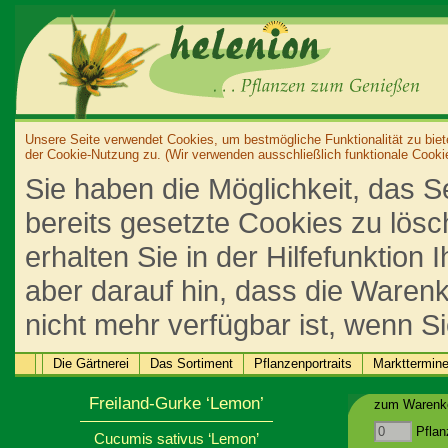
Unsere Seite verwendet Cookies, um bestmögliche Funktionalität zu biet
der Cookie-Nutzung zu. (Wir verwenden ausschließlich funktionale Cooki
Sie haben die Möglichkeit, das S
bereits gesetzte Cookies zu lös
erhalten Sie in der Hilfefunktion
aber darauf hin, dass die Warenk
nicht mehr verfügbar ist, wenn S
Die Gärtnerei
Das Sortiment
Pflanzenportraits
Markttermin
Freiland-Gurke ‘Lemon’
zum Warenko
Pflan
Cucumis sativus ‘Lemon’