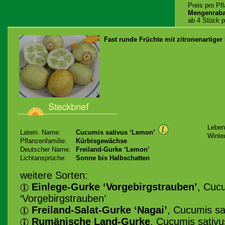
Preis pro Pf
Mengenraba
ab 4 Stück p
Fast runde Früchte mit zitronenartiger
Leben
Latein. Name:
Cucumis sativus ‘Lemon’
Winter
Pflanzenfamilie:
Kürbisgewächse
Deutscher Name:
Freiland-Gurke ‘Lemon’
Lichtansprüche:
Sonne bis Halbschatten
weitere Sorten:
Einlege-Gurke ‘Vorgebirgstrauben’
, Cuc
‘Vorgebirgstrauben’
Freiland-Salat-Gurke ‘Nagai’
, Cucumis sa
Rumänische Land-Gurke
, Cucumis sativu