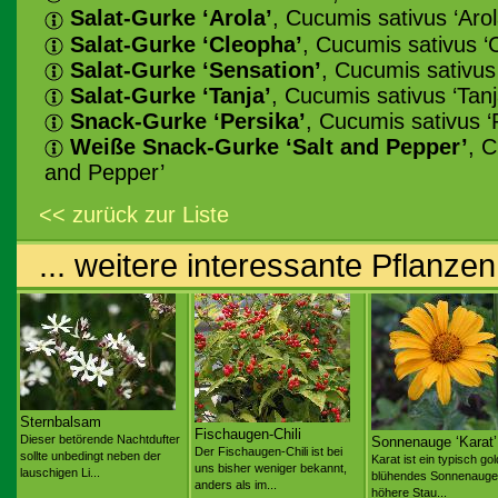
Salat-Gurke ‘Arola’
, Cucumis sativus ‘Arol
Salat-Gurke ‘Cleopha’
, Cucumis sativus ‘
Salat-Gurke ‘Sensation’
, Cucumis sativus
Salat-Gurke ‘Tanja’
, Cucumis sativus ‘Tanj
Snack-Gurke ‘Persika’
, Cucumis sativus ‘
Weiße Snack-Gurke ‘Salt and Pepper’
, C
and Pepper’
<< zurück zur Liste
... weitere interessante Pflanzen
Sternbalsam
Fischaugen-Chili
Dieser betörende Nachtdufter
Sonnenauge ‘Karat’
Der Fischaugen-Chili ist bei
sollte unbedingt neben der
Karat ist ein typisch go
uns bisher weniger bekannt,
lauschigen Li...
blühendes Sonnenauge 
anders als im...
höhere Stau...