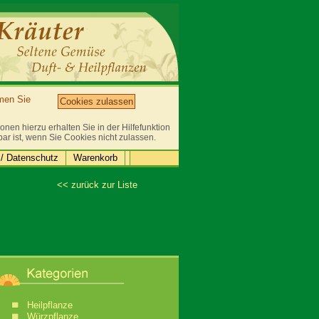
mmen Sie
Cookies zulassen
nen hierzu erhalten Sie in der Hilfefunktion
bar ist, wenn Sie Cookies nicht zulassen.
/ Datenschutz
Warenkorb
<< zurück zur Liste
Heilpflanze
Würzpflanze