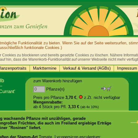
ögliche Funktionalität zu bieten. Wenn Sie auf der Seite weitersurfen, sti
sschließlich funktionale Cookies.)
r Cookies zu blockieren und bereits gesetzte Cookies zu löschen. Nähere Informatio
auf hin, dass die Warenkorb-Funktionalität auf unserer Webseite nicht mehr verfüg
lanzenportraits
Markttermine
Verkauf & Versand (AGBs)
Impressum 
lb
zum Warenkorb hinzufügen
Pflanze(n)
Currant’
Preis pro Pflanze
3,70 €
,
z.Zt. nicht verfügbar
Mengenrabatte:
ab 4 Stück pro Pfl.
3,33 €
(ab 4x 10%)
g wachsende Pflanze mit unzähligen, gerade
ngroßen Früchten, die auch im Freiland ergiebige Erträge
iner "Rosinen" liefert.
aften der Stamm-Art
Tomate, Lycopersicon esculentum: