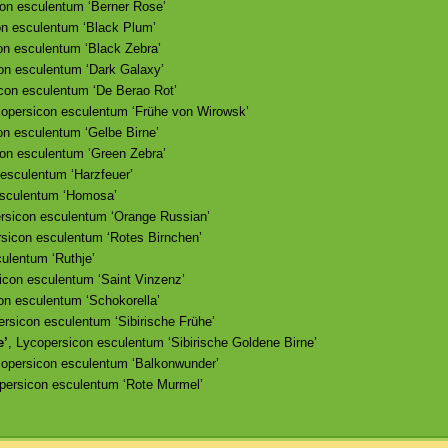
con esculentum ‘Berner Rose’
on esculentum ‘Black Plum’
on esculentum ‘Black Zebra’
on esculentum ‘Dark Galaxy’
icon esculentum ‘De Berao Rot’
copersicon esculentum ‘Frühe von Wirowsk’
on esculentum ‘Gelbe Birne’
con esculentum ‘Green Zebra’
 esculentum ‘Harzfeuer’
esculentum ‘Homosa’
ersicon esculentum ‘Orange Russian’
rsicon esculentum ‘Rotes Birnchen’
ulentum ‘Ruthje’
icon esculentum ‘Saint Vinzenz’
on esculentum ‘Schokorella’
ersicon esculentum ‘Sibirische Frühe’
e’
, Lycopersicon esculentum ‘Sibirische Goldene Birne’
copersicon esculentum ‘Balkonwunder’
persicon esculentum ‘Rote Murmel’