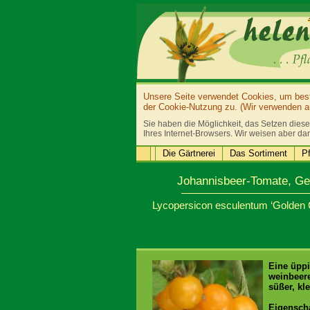
Unsere Seite verwendet Cookies, um bestm
der Cookie-Nutzung zu. (Wir verwenden au
Sie haben die Möglichkeit, das Setzen diese
Ihres Internet-Browsers. Wir weisen aber dar
Die Gärtnerei
Das Sortiment
Pf
Johannisbeer-Tomate, Ge
Lycopersicon esculentum ‘Golden 
Eine üppi
weinbeere
süßer, kle
Eigensch