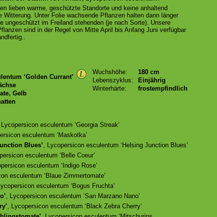
zen lieben warme, geschützte Standorte und keine anhaltend
e Witterung. Unter Folie wachsende Pflanzen halten dann länger
ie ungeschützt im Freiland stehenden (je nach Sorte). Unsere
lanzen sind in der Regel von Mitte April bis Anfang Juni verfügbar
ndfertig..
Wuchshöhe:
180 cm
lentum ‘Golden Currant’
Lebenszyklus:
Einjährig
ächse
Winterhärte:
frostempfindlich
ate, Gelb
atten
, Lycopersicon esculentum ‘Georgia Streak’
persicon esculentum ‘Maskotka’
unction Blues’
, Lycopersicon esculentum ‘Helsing Junction Blues’
persicon esculentum ‘Belle Coeur’
opersicon esculentum ‘Indigo Rose’
con esculentum ‘Blaue Zimmertomate’
Lycopersicon esculentum ‘Bogus Fruchta’
o’
, Lycopersicon esculentum ‘San Marzano Nano’
ry’
, Lycopersicon esculentum ‘Black Zebra Cherry’
ühlingstomate’
, Lycopersicon esculentum ‘Mitschurins