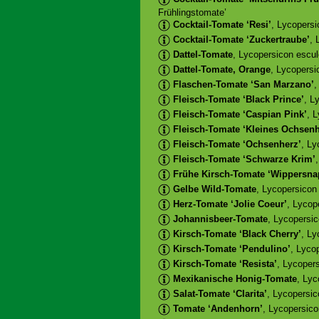
Frühlingstomate’
Cocktail-Tomate ‘Resi’
, Lycopersi
Cocktail-Tomate ‘Zuckertraube’
, 
Dattel-Tomate
, Lycopersicon escul
Dattel-Tomate, Orange
, Lycopersi
Flaschen-Tomate ‘San Marzano’
,
Fleisch-Tomate ‘Black Prince’
, L
Fleisch-Tomate ‘Caspian Pink’
, 
Fleisch-Tomate ‘Kleines Ochsenh
Fleisch-Tomate ‘Ochsenherz’
, Ly
Fleisch-Tomate ‘Schwarze Krim’
Frühe Kirsch-Tomate ‘Wippersna
Gelbe Wild-Tomate
, Lycopersicon
Herz-Tomate ‘Jolie Coeur’
, Lycop
Johannisbeer-Tomate
, Lycopersic
Kirsch-Tomate ‘Black Cherry’
, Ly
Kirsch-Tomate ‘Pendulino’
, Lyco
Kirsch-Tomate ‘Resista’
, Lycoper
Mexikanische Honig-Tomate
, Ly
Salat-Tomate ‘Clarita’
, Lycopersic
Tomate ‘Andenhorn’
, Lycopersic