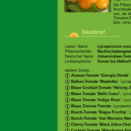
Die Pflan
feuchtkalt
aus, als d
Tomaten-Pf
bzw. versa
Latein. Name:
Lycopersicon escu
Pflanzenfamilie:
Nachtschattengew
Deutscher Name:
Johannisbeer-Tom
Lichtansprüche:
Sonne bis Halbsch
weitere Sorten:
Ananas-Tomate ‘Georgia Streak’
Balkon-Tomate ‘Maskotka’
, Lyco
Blaue Cocktail-Tomate ‘Helsing J
Blaue Tomate ‘Belle Coeur’
, Lyco
Blaue Tomate ‘Indigo Rose’
, Lyc
Blaue Zimmer-Tomate
, Lycopersi
Busch-Tomate ‘Bogus Fruchta’
, 
Busch-Tomate ‘San Marzano Nan
Cherry-Tomate ‘Black Zebra Cher
Cocktail-Tomate ‘Mitschurins Fr