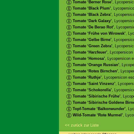
Tomate ‘Berner Rose’
, Lycopersi
Tomate ‘Black Plum’
, Lycopersic
Tomate ‘Black Zebra’
, Lycopersic
Tomate ‘Dark Galaxy’
, Lycopersic
Tomate ‘De Berao Rot’
, Lycopers
Tomate ‘Frühe von Wirowsk’
, Ly
Tomate ‘Gelbe Birne’
, Lycopersic
Tomate ‘Green Zebra’
, Lycopersi
Tomate ‘Harzfeuer’
, Lycopersicon
Tomate ‘Homosa’
, Lycopersicon 
Tomate ‘Orange Russian’
, Lycop
Tomate ‘Rotes Birnchen’
, Lycope
Tomate ‘Ruthje’
, Lycopersicon esc
Tomate ‘Saint Vinzenz’
, Lycopers
Tomate ‘Schokorella’
, Lycopersic
Tomate ‘Sibirische Frühe’
, Lycop
Tomate ‘Sibirische Goldene Birn
Topf-Tomate ‘Balkonwunder’
, Ly
Wild-Tomate ‘Rote Murmel’
, Lyco
<< zurück zur Liste