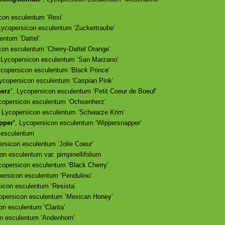
con esculentum ‘Resi’
Lycopersicon esculentum ‘Zuckertraube’
entum ‘Dattel’
con esculentum ‘Cherry-Dattel Orange’
 Lycopersicon esculentum ‘San Marzano’
ycopersicon esculentum ‘Black Prince’
Lycopersicon esculentum ‘Caspian Pink’
erz’
, Lycopersicon esculentum ‘Petit Coeur de Boeuf’
copersicon esculentum ‘Ochsenherz’
, Lycopersicon esculentum ‘Schwarze Krim’
pper’
, Lycopersicon esculentum ‘Wippersnapper’
 esculentum
ersicon esculentum ‘Jolie Coeur’
on esculentum var. pimpinellifolium
copersicon esculentum ‘Black Cherry’
persicon esculentum ‘Pendulino’
sicon esculentum ‘Resista’
copersicon esculentum ‘Mexican Honey’
on esculentum ‘Clarita’
on esculentum ‘Andenhorn’