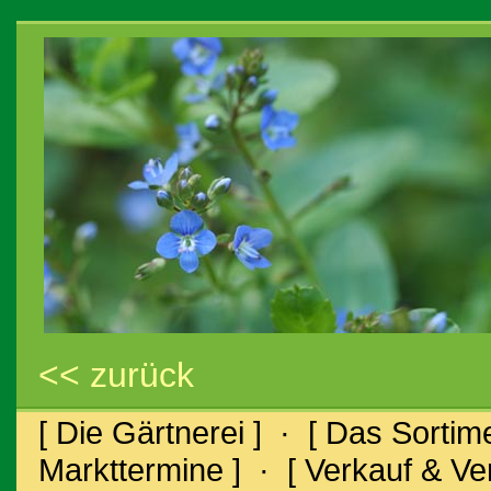
<< zurück
[ Die Gärtnerei ]
·
[ Das Sortime
Markttermine ]
·
[ Verkauf & V