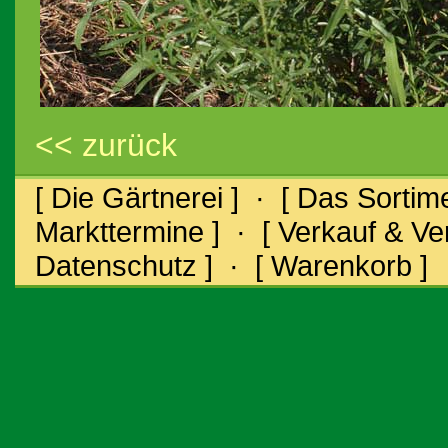
<< zurück
[ Die Gärtnerei ]
·
[ Das Sortime
Markttermine ]
·
[ Verkauf & V
Datenschutz ]
·
[ Warenkorb ]