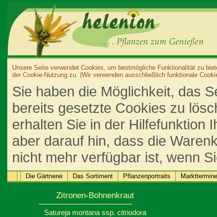
Unsere Seite verwendet Cookies, um bestmögliche Funktionalität zu biet
der Cookie-Nutzung zu. (Wir verwenden ausschließlich funktionale Cooki
Sie haben die Möglichkeit, das S
bereits gesetzte Cookies zu lös
erhalten Sie in der Hilfefunktion
aber darauf hin, dass die Warenk
nicht mehr verfügbar ist, wenn S
Die Gärtnerei
Das Sortiment
Pflanzenportraits
Markttermin
Zitronen-Bohnenkraut
Satureja montana ssp. citriodora