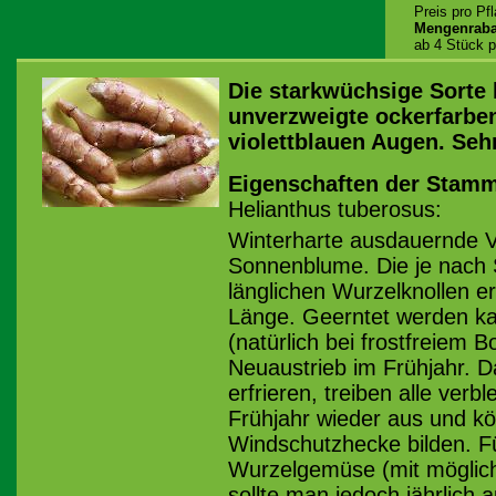
Preis pro Pf
Mengenraba
ab 4 Stück p
Die starkwüchsige Sorte 
unverzweigte ockerfarben
violettblauen Augen. Seh
Eigenschaften der Stamm
Helianthus tuberosus:
Winterharte ausdauernde 
Sonnenblume. Die je nach S
länglichen Wurzelknollen e
Länge. Geerntet werden k
(natürlich bei frostfreiem 
Neuaustrieb im Frühjahr. D
erfrieren, treiben alle verb
Frühjahr wieder aus und kö
Windschutzhecke bilden. F
Wurzelgemüse (mit möglich
sollte man jedoch jährlich