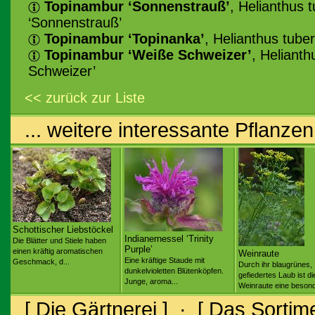
Topinambur ‘Sonnenstrauß’
, Helianthus 
‘Sonnenstrauß’
Topinambur ‘Topinanka’
, Helianthus tube
Topinambur ‘Weiße Schweizer’
, Heliant
Schweizer’
<< zurück zur Liste
... weitere interessante Pflanzen
Schottischer Liebstöckel
Indianernessel ‘Trinity
Die Blätter und Stiele haben
Purple’
einen kräftig aromatischen
Weinraute
Eine kräftige Staude mit
Geschmack, d...
Durch ihr blaugrünes,
dunkelvioletten Blütenköpfen.
gefiedertes Laub ist di
Junge, aroma...
Weinraute eine besond
[ Die Gärtnerei ]
·
[ Das Sortime