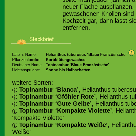
neuer Fläche auspflanzen. 
gewaschenen Knollen sind 
Kochzeit gar, dann lässt sic
entfernen.
Latein. Name:
Helianthus tuberosus ‘Blaue Französische’
Pflanzenfamilie:
Korbblütengewächse
Deutscher Name:
Topinambur ‘Blaue Französische’
Lichtansprüche:
Sonne bis Halbschatten
weitere Sorten:
Topinambur ‘Bianca’
, Helianthus tuberosu
Topinambur ‘Gföhler Rote’
, Helianthus t
Topinambur ‘Gute Gelbe’
, Helianthus tub
Topinambur ‘Kompakte Violette’
, Helian
‘Kompakte Violette’
Topinambur ‘Kompakte Weiße’
, Heliant
Weiße’