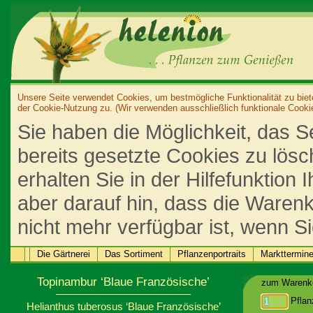
Unsere Seite verwendet Cookies, um bestmögliche Funktionalität zu biet
der Cookie-Nutzung zu. (Wir verwenden ausschließlich funktionale Cooki
Sie haben die Möglichkeit, das S
bereits gesetzte Cookies zu lös
erhalten Sie in der Hilfefunktion
aber darauf hin, dass die Warenk
nicht mehr verfügbar ist, wenn S
Die Gärtnerei
Das Sortiment
Pflanzenportraits
Markttermin
Topinambur ‘Blaue Französische’
zum Warenko
Pflan
Helianthus tuberosus ‘Blaue Französische’