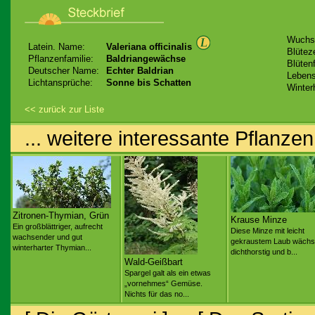
Wuchs
Latein. Name:
Valeriana officinalis
Blüteze
Pflanzenfamilie:
Baldriangewächse
Blüten
Deutscher Name:
Echter Baldrian
Lebens
Lichtansprüche:
Sonne bis Schatten
Winter
<< zurück zur Liste
... weitere interessante Pflanzen
Zitronen-Thymian, Grün
Krause Minze
Ein großblättriger, aufrecht
Diese Minze mit leicht
wachsender und gut
gekraustem Laub wächs
winterharter Thymian...
dichthorstig und b...
Wald-Geißbart
Spargel galt als ein etwas
„vornehmes“ Gemüse.
Nichts für das no...