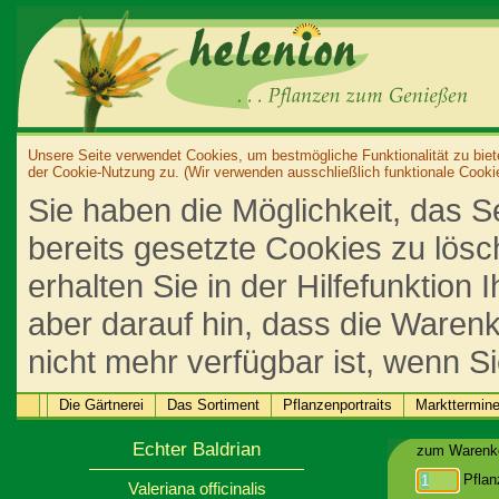
Unsere Seite verwendet Cookies, um bestmögliche Funktionalität zu biet
der Cookie-Nutzung zu. (Wir verwenden ausschließlich funktionale Cooki
Sie haben die Möglichkeit, das S
bereits gesetzte Cookies zu lös
erhalten Sie in der Hilfefunktion
aber darauf hin, dass die Warenk
nicht mehr verfügbar ist, wenn S
Die Gärtnerei
Das Sortiment
Pflanzenportraits
Markttermin
Echter Baldrian
zum Warenko
Pflan
Valeriana officinalis