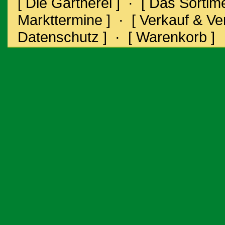
[ Die Gärtnerei ]
·
[ Das Sortime
Markttermine ]
·
[ Verkauf & V
Datenschutz ]
·
[ Warenkorb ]