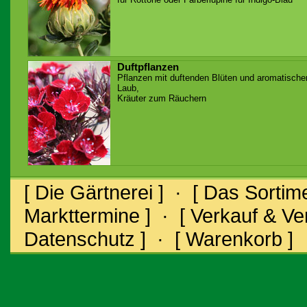
Duftpflanzen
Pflanzen mit duftenden Blüten und aromatisch
Laub,
Kräuter zum Räuchern
[ Die Gärtnerei ]
·
[ Das Sortime
Markttermine ]
·
[ Verkauf & V
Datenschutz ]
·
[ Warenkorb ]