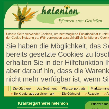
Unsere Seite verwendet Cookies, um bestmögliche Funktionalität zu biet
der Cookie-Nutzung zu. (Wir verwenden ausschließlich funktionale Cooki
Sie haben die Möglichkeit, das S
bereits gesetzte Cookies zu lös
erhalten Sie in der Hilfefunktion
aber darauf hin, dass die Warenk
nicht mehr verfügbar ist, wenn S
Die Gärtnerei
Das Sortiment
Pflanzenportraits
Markttermin
Bio-Kräuter aus der Uckermark
Die Gärtnerei
Rezepte
An
Kräutergärtnerei helenion
Pflanzensu