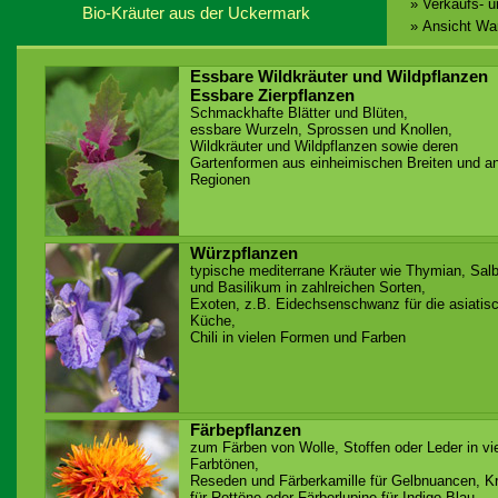
» Verkaufs- 
Bio-Kräuter aus der Uckermark
» Ansicht Wa
Essbare Wildkräuter und Wildpflanzen
Essbare Zierpflanzen
Schmackhafte Blätter und Blüten,
essbare Wurzeln, Sprossen und Knollen,
Wildkräuter und Wildpflanzen sowie deren
Gartenformen aus einheimischen Breiten und a
Regionen
Würzpflanzen
typische mediterrane Kräuter wie Thymian, Salb
und Basilikum in zahlreichen Sorten,
Exoten, z.B. Eidechsenschwanz für die asiatis
Küche,
Chili in vielen Formen und Farben
Färbepflanzen
zum Färben von Wolle, Stoffen oder Leder in vi
Farbtönen,
Reseden und Färberkamille für Gelbnuancen, K
für Rottöne oder Färberlupine für Indigo-Blau