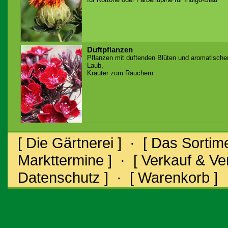
Duftpflanzen
Pflanzen mit duftenden Blüten und aromatisch
Laub,
Kräuter zum Räuchern
[ Die Gärtnerei ]
·
[ Das Sortime
Markttermine ]
·
[ Verkauf & V
Datenschutz ]
·
[ Warenkorb ]