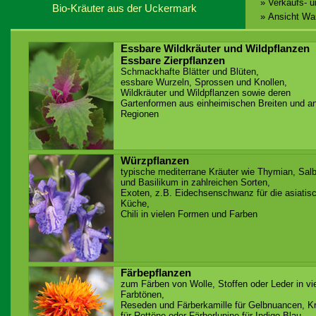
» Verkaufs- 
Bio-Kräuter aus der Uckermark
» Ansicht Wa
Essbare Wildkräuter und Wildpflanzen
Essbare Zierpflanzen
Schmackhafte Blätter und Blüten,
essbare Wurzeln, Sprossen und Knollen,
Wildkräuter und Wildpflanzen sowie deren
Gartenformen aus einheimischen Breiten und a
Regionen
Würzpflanzen
typische mediterrane Kräuter wie Thymian, Salb
und Basilikum in zahlreichen Sorten,
Exoten, z.B. Eidechsenschwanz für die asiatis
Küche,
Chili in vielen Formen und Farben
Färbepflanzen
zum Färben von Wolle, Stoffen oder Leder in vi
Farbtönen,
Reseden und Färberkamille für Gelbnuancen, K
für Rottöne oder Färberlupine für Indigo-Blau