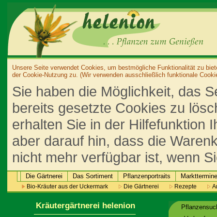
Unsere Seite verwendet Cookies, um bestmögliche Funktionalität zu biet
der Cookie-Nutzung zu. (Wir verwenden ausschließlich funktionale Cooki
Sie haben die Möglichkeit, das S
bereits gesetzte Cookies zu lös
erhalten Sie in der Hilfefunktion
aber darauf hin, dass die Warenk
nicht mehr verfügbar ist, wenn S
Die Gärtnerei
Das Sortiment
Pflanzenportraits
Markttermin
Bio-Kräuter aus der Uckermark
Die Gärtnerei
Rezepte
An
Kräutergärtnerei helenion
Pflanzensu