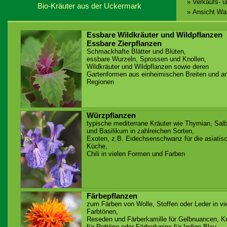
» Verkaufs- 
Bio-Kräuter aus der Uckermark
» Ansicht Wa
Essbare Wildkräuter und Wildpflanzen
Essbare Zierpflanzen
Schmackhafte Blätter und Blüten,
essbare Wurzeln, Sprossen und Knollen,
Wildkräuter und Wildpflanzen sowie deren
Gartenformen aus einheimischen Breiten und a
Regionen
Würzpflanzen
typische mediterrane Kräuter wie Thymian, Salb
und Basilikum in zahlreichen Sorten,
Exoten, z.B. Eidechsenschwanz für die asiatis
Küche,
Chili in vielen Formen und Farben
Färbepflanzen
zum Färben von Wolle, Stoffen oder Leder in vi
Farbtönen,
Reseden und Färberkamille für Gelbnuancen, K
für Rottöne oder Färberlupine für Indigo-Blau