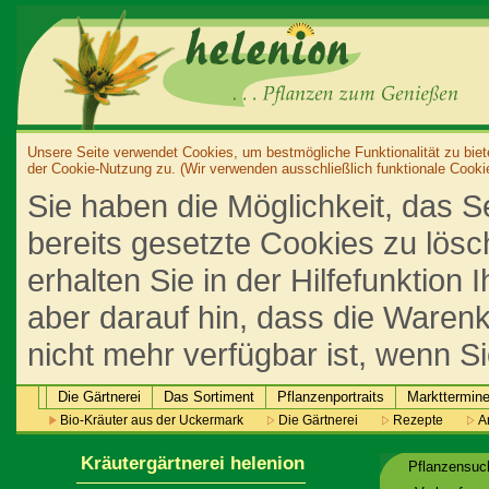
Unsere Seite verwendet Cookies, um bestmögliche Funktionalität zu biet
der Cookie-Nutzung zu. (Wir verwenden ausschließlich funktionale Cooki
Sie haben die Möglichkeit, das S
bereits gesetzte Cookies zu lös
erhalten Sie in der Hilfefunktion
aber darauf hin, dass die Warenk
nicht mehr verfügbar ist, wenn S
Die Gärtnerei
Das Sortiment
Pflanzenportraits
Markttermin
Bio-Kräuter aus der Uckermark
Die Gärtnerei
Rezepte
An
Kräutergärtnerei helenion
Pflanzensu