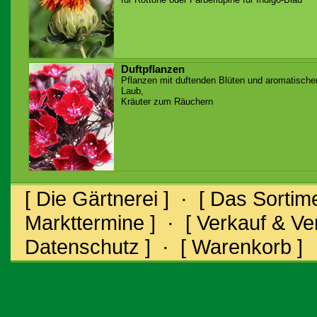
Duftpflanzen
Pflanzen mit duftenden Blüten und aromatisch
Laub,
Kräuter zum Räuchern
[ Die Gärtnerei ]
·
[ Das Sortime
Markttermine ]
·
[ Verkauf & V
Datenschutz ]
·
[ Warenkorb ]